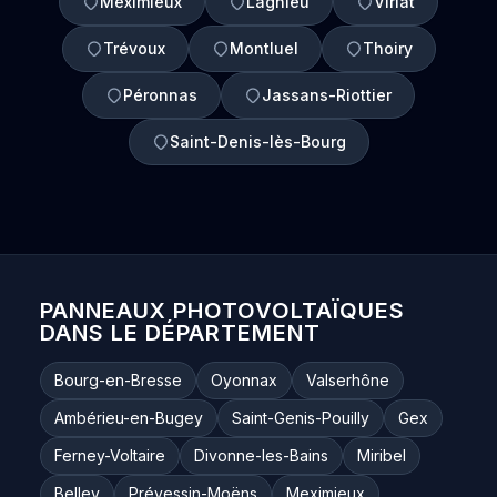
Meximieux
Lagnieu
Viriat
Trévoux
Montluel
Thoiry
Péronnas
Jassans-Riottier
Saint-Denis-lès-Bourg
PANNEAUX PHOTOVOLTAÏQUES
DANS LE DÉPARTEMENT
Bourg-en-Bresse
Oyonnax
Valserhône
Ambérieu-en-Bugey
Saint-Genis-Pouilly
Gex
Ferney-Voltaire
Divonne-les-Bains
Miribel
Belley
Prévessin-Moëns
Meximieux