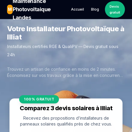
Maintenance
Devis
Photovoltaique
M
Accueil
Blog
gratuit
Landes
Votre Installateur Photovoltaïque à
Illiat
Installateurs certifiés RGE & QualiPV — Devis gratuit sous
24h
Trouvez un artisan de confiance en moins de 2 minutes.
Économisez sur vos travaux grâce à la mise en concurrence
réelle des experts de Illiat.
100% GRATUIT
Comparez 3 devis solaires à Illiat
Recevez des propositions d’installateurs de
panneaux solaires qualifiés près de chez vous.