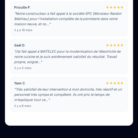
★★★★★
Priscille P.
"Notre constructeur a fait appel à la société SPC (Monsieur Randot
Mathieu) pour l’installation complète de la plomberie dans notre
maison neuve, et no…"
il y a 10 mois
★★★★★
Gaël D.
"J’ai fait appel à MATELEC pour la modernisation de l’électricité de
notre cuisine et je suis extrêmement satisfait du résultat. Travail
propre, soigné…"
il y a 2 mois
★★★★★
Yann C.
"Très satisfait de leur intervention à mon domicile, très réactif et un
personnel très sympa et compétent. Ils ont pris le temps de
m’expliquer tout ce…"
il y a 6 mois
Voir tous les avis sur Google