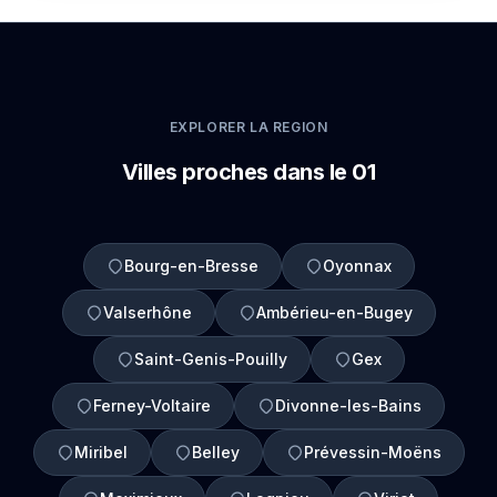
EXPLORER LA REGION
Villes proches dans le 01
Bourg-en-Bresse
Oyonnax
Valserhône
Ambérieu-en-Bugey
Saint-Genis-Pouilly
Gex
Ferney-Voltaire
Divonne-les-Bains
Miribel
Belley
Prévessin-Moëns