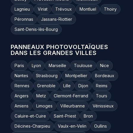
Lagnieu
Viriat
Trévoux
Montluel
Thoiry
Péronnas
Jassans-Riottier
Saint-Denis-lès-Bourg
PANNEAUX PHOTOVOLTAÏQUES
DANS LES GRANDES VILLES
Paris
Lyon
Marseille
Toulouse
Nice
Nantes
Strasbourg
Montpellier
Bordeaux
Rennes
Grenoble
Lille
Dijon
Reims
Angers
Metz
Clermont-Ferrand
Tours
Amiens
Limoges
Villeurbanne
Vénissieux
Caluire-et-Cuire
Saint-Priest
Bron
Décines-Charpieu
Vaulx-en-Velin
Oullins