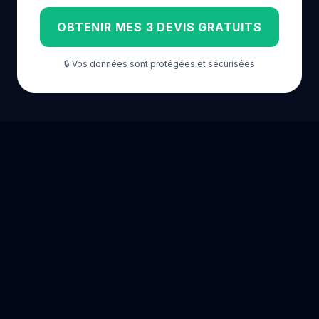
OBTENIR MES 3 DEVIS GRATUITS
🔒 Vos données sont protégées et sécurisées
PANNEAUX PHOTOVOLTAÏQUES DANS LES GRANDES
VILLES DE FRANCE
Paris
Lyon
Marseille
Toulouse
Nice
Nantes
Strasbourg
Montpellier
Bordeaux
Rennes
Grenoble
Lille
Dijon
Reims
Angers
Metz
Clermont-Ferrand
Tours
Amiens
Limoges