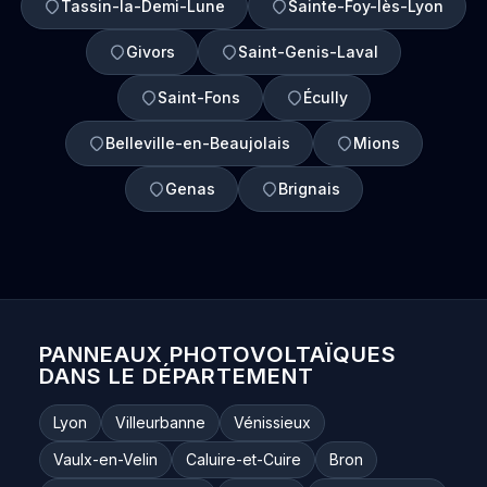
Tassin-la-Demi-Lune
Sainte-Foy-lès-Lyon
Givors
Saint-Genis-Laval
Saint-Fons
Écully
Belleville-en-Beaujolais
Mions
Genas
Brignais
PANNEAUX PHOTOVOLTAÏQUES
DANS LE DÉPARTEMENT
Lyon
Villeurbanne
Vénissieux
Vaulx-en-Velin
Caluire-et-Cuire
Bron