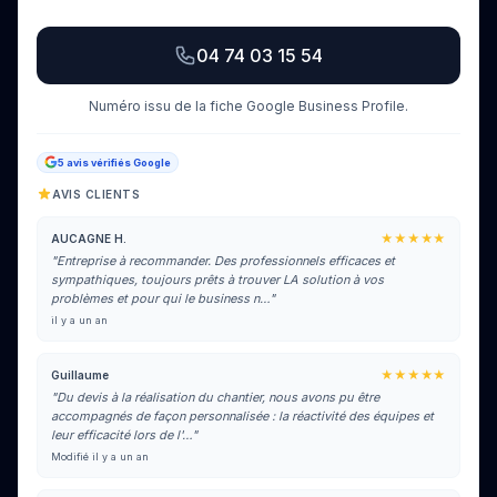
04 74 03 15 54
Numéro issu de la fiche Google Business Profile.
5 avis vérifiés Google
AVIS CLIENTS
★★★★★
AUCAGNE H.
"Entreprise à recommander. Des professionnels efficaces et
sympathiques, toujours prêts à trouver LA solution à vos
problèmes et pour qui le business n…"
il y a un an
★★★★★
Guillaume
"Du devis à la réalisation du chantier, nous avons pu être
accompagnés de façon personnalisée : la réactivité des équipes et
leur efficacité lors de l'…"
Modifié il y a un an