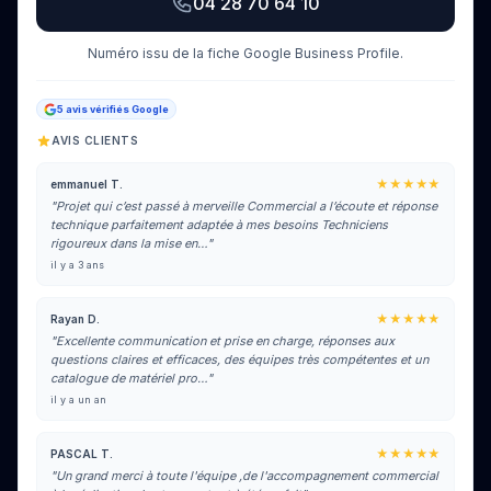
04 28 70 64 10
Numéro issu de la fiche Google Business Profile.
5 avis vérifiés Google
AVIS CLIENTS
★★★★★
emmanuel T.
"Projet qui c’est passé à merveille Commercial a l’écoute et réponse
technique parfaitement adaptée à mes besoins Techniciens
rigoureux dans la mise en…"
il y a 3 ans
★★★★★
Rayan D.
"Excellente communication et prise en charge, réponses aux
questions claires et efficaces, des équipes très compétentes et un
catalogue de matériel pro…"
il y a un an
★★★★★
PASCAL T.
"Un grand merci à toute l'équipe ,de l'accompagnement commercial