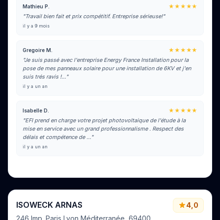
★★★★★
Mathieu P.
"Travail bien fait et prix compétitif. Entreprise sérieuse!"
il y a 9 mois
★★★★★
Gregoire M.
"Je suis passé avec l'entreprise Energy France Installation pour la
pose de mes panneaux solaire pour une installation de 6KV et j'en
suis trés ravis !…"
il y a un an
★★★★★
Isabelle D.
"EFI prend en charge votre projet photovoltaique de l'étude à la
mise en service avec un grand professionnalisme . Respect des
délais et compétence de …"
il y a un an
Voir tous les avis sur Google
ISOWECK ARNAS
4,0
246 Imp. Paris Lyon Méditerranée, 69400