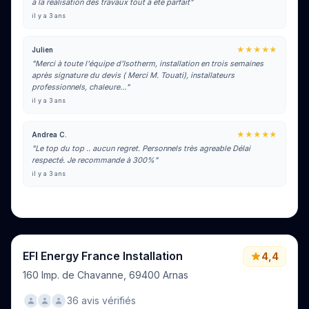
à la réalisation des travaux tout à été parfait"
il y a 3 ans
★★★★★
Julien
"Merci à toute l'équipe d'Isotherm, installation en trois semaines
après signature du devis ( Merci M. Touati), installateurs
professionnels, chaleure…"
il y a 3 ans
★★★★★
Andrea C.
"Le top du top .. aucun regret. Personnels très agreable Délai
respecté. Je recommande à 300%"
il y a 3 ans
Voir tous les avis sur Google
EFI Energy France Installation
4,4
160 Imp. de Chavanne, 69400 Arnas
36 avis vérifiés