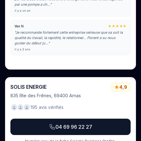
par une pompe a ch…"
il y a un an
★★★★★
Van N.
"Je recommande fortement cette entreprise sérieuse que sa soit la
qualité du travail, la rapidité, le relationnel… Florent a su nous
guider du début ju…"
il y a 2 ans
Voir tous les avis sur Google
SOLIS ENERGIE
4,9
835 Rte des Frênes, 69400 Arnas
195 avis vérifiés
04 69 96 22 27