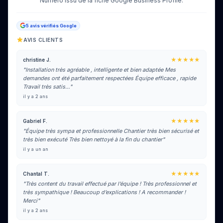
Numéro issu de la fiche Google Business Profile.
5 avis vérifiés Google
AVIS CLIENTS
★★★★★
christine J.
"Installation très agréable , intelligente et bien adaptée Mes
demandes ont été parfaitement respectées Équipe efficace , rapide
Travail très satis…"
il y a 2 ans
★★★★★
Gabriel F.
"Équipe très sympa et professionnelle Chantier très bien sécurisé et
très bien exécuté Très bien nettoyé à la fin du chantier"
il y a un an
★★★★★
Chantal T.
"Très content du travail effectué par l’équipe ! Très professionnel et
très sympathique ! Beaucoup d’explications ! A recommander !
Merci"
il y a 2 ans