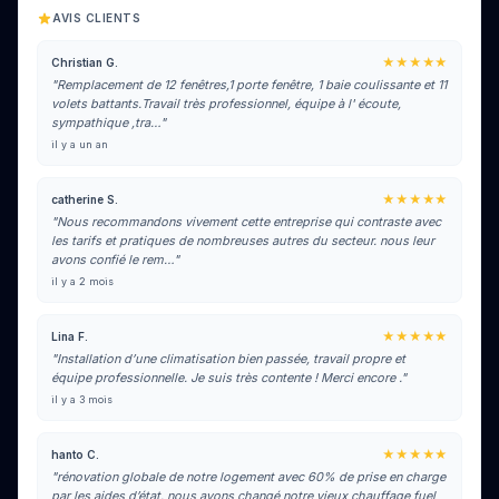
AVIS CLIENTS
★★★★★
Christian G.
"Remplacement de 12 fenêtres,1 porte fenêtre, 1 baie coulissante et 11
volets battants.Travail très professionnel, équipe à l' écoute,
sympathique ,tra…"
il y a un an
★★★★★
catherine S.
"Nous recommandons vivement cette entreprise qui contraste avec
les tarifs et pratiques de nombreuses autres du secteur. nous leur
avons confié le rem…"
il y a 2 mois
★★★★★
Lina F.
"Installation d’une climatisation bien passée, travail propre et
équipe professionnelle. Je suis très contente ! Merci encore ."
il y a 3 mois
★★★★★
hanto C.
"rénovation globale de notre logement avec 60% de prise en charge
par les aides d’état. nous avons changé notre vieux chauffage fuel