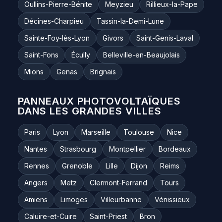
Oullins-Pierre-Bénite
Meyzieu
Rillieux-la-Pape
Décines-Charpieu
Tassin-la-Demi-Lune
Sainte-Foy-lès-Lyon
Givors
Saint-Genis-Laval
Saint-Fons
Écully
Belleville-en-Beaujolais
Mions
Genas
Brignais
PANNEAUX PHOTOVOLTAÏQUES
DANS LES GRANDES VILLES
Paris
Lyon
Marseille
Toulouse
Nice
Nantes
Strasbourg
Montpellier
Bordeaux
Rennes
Grenoble
Lille
Dijon
Reims
Angers
Metz
Clermont-Ferrand
Tours
Amiens
Limoges
Villeurbanne
Vénissieux
Caluire-et-Cuire
Saint-Priest
Bron