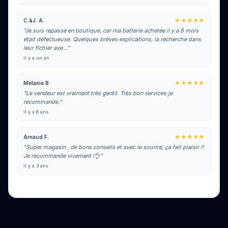
★★★★★
C.&J. A.
"Je suis repassé en boutique, car ma batterie achetée il y a 8 mois
était défectueuse. Quelques brèves explications, la recherche dans
leur fichier ave…"
il y a un an
★★★★★
Melanie B.
"Le vendeur est vraiment très gentil. Très bon services je
recommande."
il y a 6 ans
★★★★★
Arnaud F.
"Super magasin , de bons conseils et avec le sourire, ça fait plaisir !!
Je recommande vivement !👌"
il y a 3 ans
Voir tous les avis sur Google