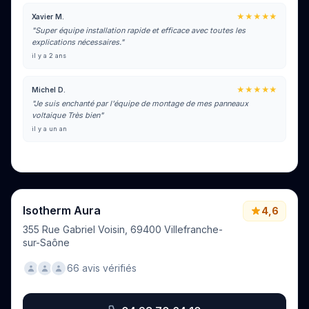
★★★★★
Xavier M.
"Super équipe installation rapide et efficace avec toutes les
explications nécessaires."
il y a 2 ans
★★★★★
Michel D.
"Je suis enchanté par l'équipe de montage de mes panneaux
voltaique Très bien"
il y a un an
Voir tous les avis sur Google
Isotherm Aura
4,6
355 Rue Gabriel Voisin, 69400 Villefranche-
sur-Saône
66 avis vérifiés