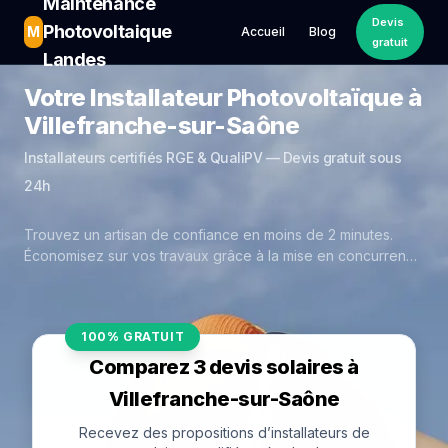
Maintenance
Devis
Photovoltaique
M
Accueil
Blog
gratuit
Landes
Votre Installateur Photovoltaïque à
Villefranche-sur-Saône
Installateurs certifiés RGE & QualiPV — Devis gratuit sous
24h
Trouvez un artisan de confiance en moins de 2 minutes.
Économisez sur vos travaux grâce à la mise en concurrence
réelle des experts de Villefranche-sur-Saône.
100% GRATUIT
Comparez 3 devis solaires à
Villefranche-sur-Saône
Recevez des propositions d’installateurs de