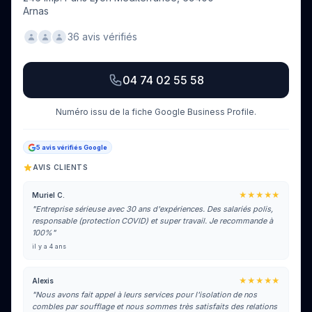
Arnas
36 avis vérifiés
04 74 02 55 58
Numéro issu de la fiche Google Business Profile.
5 avis vérifiés Google
AVIS CLIENTS
★★★★★
Muriel C.
"Entreprise sérieuse avec 30 ans d'expériences. Des salariés polis,
responsable (protection COVID) et super travail. Je recommande à
100%"
il y a 4 ans
★★★★★
Alexis
"Nous avons fait appel à leurs services pour l'isolation de nos
combles par soufflage et nous sommes très satisfaits des relations