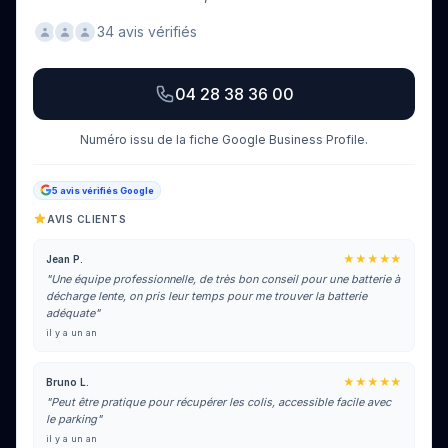
34 avis vérifiés
04 28 38 36 00
Numéro issu de la fiche Google Business Profile.
5 avis vérifiés Google
AVIS CLIENTS
★★★★★
Jean P.
"Une équipe professionnelle, de très bon conseil pour une batterie à
décharge lente, on pris leur temps pour me trouver la batterie
adéquate"
il y a un an
★★★★★
Bruno L.
"Peut être pratique pour récupérer les colis, accessible facile avec
le parking"
il y a un an