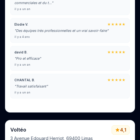
commerciales et du t…"
il y a un an
★★★★★
Elodie V.
"Des équipes très professionnelles et un vrai savoir-faire"
il y a 4 ans
★★★★★
david B.
"Pro et efficace"
il y a un an
★★★★★
CHANTAL B.
"Travail satisfaisant"
il y a un an
Voir tous les avis sur Google
Voltéo
4,1
3 Avenue Edouard Herriot, 69400 Limas